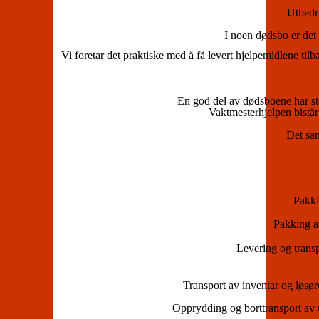
Utbedri
I noen dødsbo er det
Vi foretar det praktiske med å få levert hjelpemidlene til
En god del av dødsboene har stå
Vaktmesterhjelpen bistår
Det sam
Pakki
Pakking av
Levering og transpo
Transport av inventar og løsør
Opprydding og borttransport av u