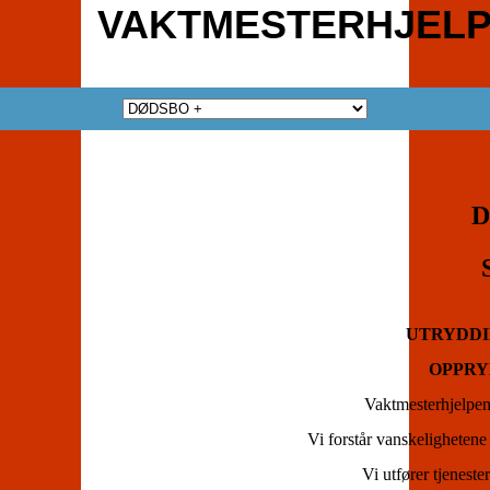
VAKTMESTERHJELP
D
UTRYDDIN
OPPRY
Vaktmesterhjelpen 
Vi forstår vanskeligheten
Vi utfører tjenester