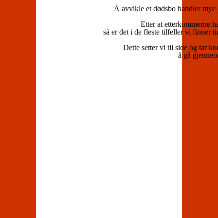
Å avvikle et dødsbo handler mye o
Etter at etterkommerne ha
så er det i de fleste tilfeller vi finn
Dette setter vi til side og tar
å gå gjenneom