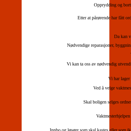
Opprydding og borttra
Etter at pårørende har fått or
Da kan vi
Nødvendige reparasjoner, byggnings
Vi kan ta oss av nødvendig utvend
Vi har lager 
Ved å velge vaktmeste
Skal boligen selges ordner
Vaktmesterhjelpen 
Innbo og løsøre som skal kastes eller som i