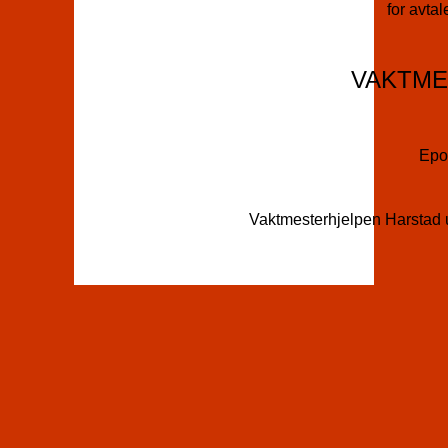
for avta
VAKTME
Epo
Vaktmesterhjelpen Harstad u