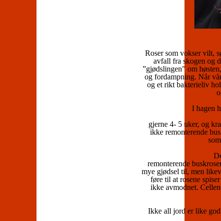
Roser som vokser vilt, s
avfall fra skogen og d
”gjødslingen” om høsten,
og fordampning. Når vårs
og et rikt bakterieliv h
o
I hagen h
gjerne 4- 5 uker, og kra
ikke remonterende busk
som 
De
remonterende buskroser.
mye gjødsel til, men like
føre til at rosene spis
ikke avmodnet. Cellene 
Ikke all jord er like go