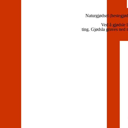
Naturgjødsel (hestegjøds
Ved å gjødsle l
ting. Gjødsla graves ned