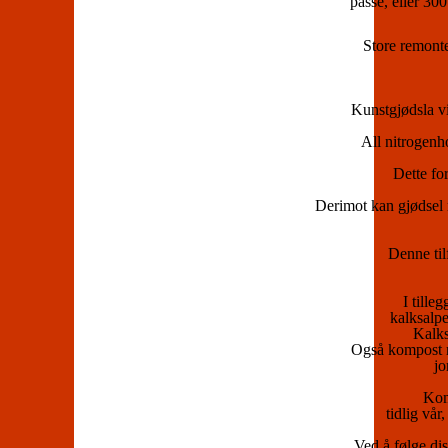
passe, eller 300
Store remont
Kunstgjødsla vir
All nitrogenho
Dette fo
Derimot kan gjø
( fr
Denne til
I tille
kalksalpe
Kalksa
Også kompost ne
jo
Kom
tidlig vår
Ved å følge di