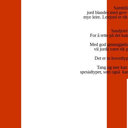
Samtidig
jord blandes med grov 
mye leire. Leirjord er r
Sandjord 
For å rette på det ka
Med god grunngjødsli
vil jorda være rik 
Det er to hovedtype
Tang og tare kan 
spesialtyper, som også kan