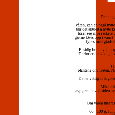
Denne
g
våren, kan en også nyt
blir det aktuelt å nytte 
løser seg mye raskere o
gjerne løses opp i varmt 
fylles med gjøds
Ensidig bruk av kunstg
Derfor er det viktig å
Ta
plantene om høsten. N
Det er viktig at hagee
Mikroklim
avgjørende ved siden av
Om våren tilføres 
60 - 100 g. fullg