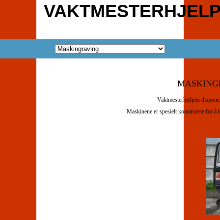
VAKTMESTERHJELP
MASKING
Vaktmesterhjelpen disponer
Maskinene er spesielt konstruerte for å 