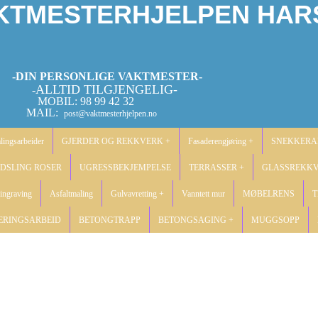
KTMESTERHJELPEN HAR
-DIN PERSONLIGE VAKTMESTER-
ALLTID TILGJENGELIG-
-
MOBIL: 98 99 42 32
MAIL:
post@vaktmesterhjelpen.no
lingsarbeider
GJERDER OG REKKVERK +
Fasaderengjøring +
SNEKKERA
DSLING ROSER
UGRESSBEKJEMPELSE
TERRASSER +
GLASSREKK
ingraving
Asfaltmaling
Gulvavretting +
Vanntett mur
MØBELRENS
T
ERINGSARBEID
BETONGTRAPP
BETONGSAGING +
MUGGSOPP