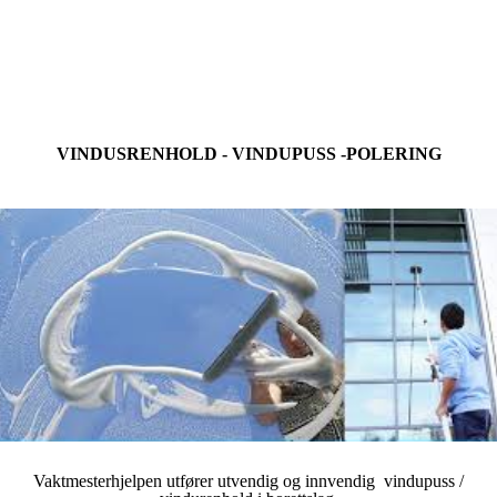
VINDUSRENHOLD - VINDUPUSS -POLERING
Vaktmesterhjelpen utfører utvendig og innvendig vindupuss /