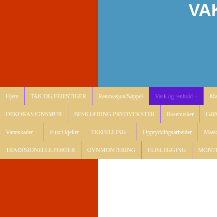
VA
Hjem
TAK OG FEIESTIGER
Renovasjon/Søppel
Vask og renhold +
Ma
DEKORASJONSMUR
BESKJÆRING PRYDVEKSTER
Rosebusker
GJØ
Vannskader +
Fukt i kjeller
TREFELLING +
Oppryddingsarbeider
Mask
TRADISJONELLE PORTER
OVNMONTERING
FLISLEGGING
MONT