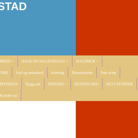
STAD
RBEID +
HAGE OG HAGEANLEGG +
HAGEMUR +
VERK
Jord og steinarbeid
Isolering
Murerarbeider
Tette avløp
EPPERENS
Byggvask
DØDSBO +
HUNDEGÅRD
SKYVEPORTER
Kontakt oss