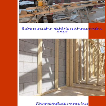
Vi utfører alt innen nybygg - rehabilitering og ombygginger utvendig og
innvendig
Påbegynnende innkledning av murvegg i bygg